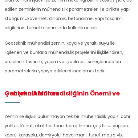
olan temel inşaatı ise zemin mekaniği bilimi vasıtasıyla elde
edilen zeminlerin mühendislik parametreleri ile birlikte yapı
statiği, mukavemet, dinamik, betonarme, yapı tasarımı
bilgilerinin temel tasarımında kullanılmasıdır.
Geoteknik mühendisi zemin, kaya ve yeraltı suyu ile
ilgilenen ve bunlarla mühendislik projelerini ilişkilendiren,
projelerin tasarım, yapım ve işletilmesi süreçlerinde bu
parametrelerin yapıya etkilerini incelemektedir.
Geoteknik Mühendisliğinin Önemi ve Çalışma Alanları
Zemin ile ilişkisi bulunmayan tek bir mühendislik yapısı dahi
yoktur. Konut, okul, hastane, baraj, liman, çeşitli su yapıları,
köprü, karayolu, demiryolu, havalimanı, tünel, metro vb.